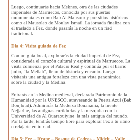
Luego, continuarás hacia Meknes, otra de las ciudades
imperiales de Marruecos, conocida por sus puertas
monumentales como Bab Al-Mansour y por sitios históricos
como el Mausoleo de Moulay Ismail. La jornada finaliza con
el traslado a Fez, donde pasarás la noche en un riad
tradicional.
Día 4: Visita guiada de Fez
Con un guía local, explorarás la ciudad imperial de Fez,
considerada el corazón cultural y espiritual de Marruecos. La
visita comienza por el Palacio Real y continúa por el barrio
judío, “la Mellah”, lleno de historia y encanto. Luego
visitarás una antigua fortaleza con una vista panorámica
sobre la ciudad y la Medina.
Entrarás en la Medina medieval, declarada Patrimonio de la
Humanidad por la UNESCO, atravesando la Puerta Azul (Bab
Boujloud). Admirarás la Medersa Bouanania, la fuente
Nejjarine, las antiguas curtidurías y la mezquita con la
Universidad de Al Quaraouiyine, la más antigua del mundo.
Por la tarde, tendrás tiempo libre para explorar Fez a tu ritmo
o relajarte en tu riad.
Día 5: Fez – Ifrane – Bosque de Cedros – Midelt – Valle