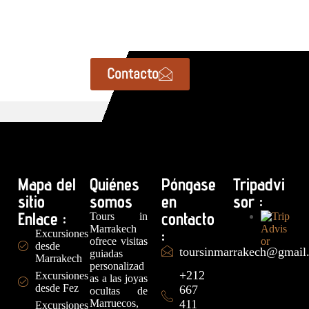
Contacto
Mapa del
Quiénes
Póngase
Tripadvi
sitio
somos
en
sor :
Enlace :
contacto
Tours in
Marrakech
:
Excursiones
ofrece visitas
desde
toursinmarrakech@gmail
guiadas
Marrakech
personalizad
+212
Excursiones
as a las joyas
desde Fez
667
ocultas de
Marruecos,
411
Excursiones