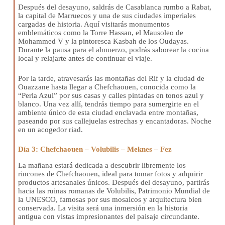
Después del desayuno, saldrás de Casablanca rumbo a Rabat,
la capital de Marruecos y una de sus ciudades imperiales
cargadas de historia. Aquí visitarás monumentos
emblemáticos como la Torre Hassan, el Mausoleo de
Mohammed V y la pintoresca Kasbah de los Oudayas.
Durante la pausa para el almuerzo, podrás saborear la cocina
local y relajarte antes de continuar el viaje.
Por la tarde, atravesarás las montañas del Rif y la ciudad de
Ouazzane hasta llegar a Chefchaouen, conocida como la
“Perla Azul” por sus casas y calles pintadas en tonos azul y
blanco. Una vez allí, tendrás tiempo para sumergirte en el
ambiente único de esta ciudad enclavada entre montañas,
paseando por sus callejuelas estrechas y encantadoras. Noche
en un acogedor riad.
Día 3: Chefchaouen – Volubilis – Meknes – Fez
La mañana estará dedicada a descubrir libremente los
rincones de Chefchaouen, ideal para tomar fotos y adquirir
productos artesanales únicos. Después del desayuno, partirás
hacia las ruinas romanas de Volubilis, Patrimonio Mundial de
la UNESCO, famosas por sus mosaicos y arquitectura bien
conservada. La visita será una inmersión en la historia
antigua con vistas impresionantes del paisaje circundante.