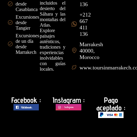
incluidos el
desde
136
desierto del
Casablanca
Sáhara y las
+212
Excursiones
montañas del
667
desde
Atlas.
411
Tangier
Explore
136
Excursiones
paisajes
de un día
auténticos,
Marrakesh
desde
tradiciones y
40000,
Marrakech
experiencias
Morocco
inolvidables
con guías
www.toursinmarrakech.
locales.
Facebook :
Instagram :
Pago
aceptado :