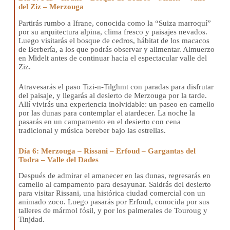
del Ziz – Merzouga
Partirás rumbo a Ifrane, conocida como la “Suiza marroquí”
por su arquitectura alpina, clima fresco y paisajes nevados.
Luego visitarás el bosque de cedros, hábitat de los macacos
de Berbería, a los que podrás observar y alimentar. Almuerzo
en Midelt antes de continuar hacia el espectacular valle del
Ziz.
Atravesarás el paso Tizi-n-Tilghmt con paradas para disfrutar
del paisaje, y llegarás al desierto de Merzouga por la tarde.
Allí vivirás una experiencia inolvidable: un paseo en camello
por las dunas para contemplar el atardecer. La noche la
pasarás en un campamento en el desierto con cena
tradicional y música bereber bajo las estrellas.
Día 6: Merzouga – Rissani – Erfoud – Gargantas del
Todra – Valle del Dades
Después de admirar el amanecer en las dunas, regresarás en
camello al campamento para desayunar. Saldrás del desierto
para visitar Rissani, una histórica ciudad comercial con un
animado zoco. Luego pasarás por Erfoud, conocida por sus
talleres de mármol fósil, y por los palmerales de Touroug y
Tinjdad.