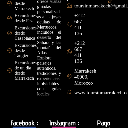
ofrece visitas
desde
toursinmarrakech@gmail
guiadas
Marrakech
personalizad
+212
Excursiones
as a las joyas
desde Fez
667
ocultas de
Marruecos,
411
Excursiones
incluidos el
desde
136
desierto del
Casablanca
Sáhara y las
+212
Excursiones
montañas del
667
desde
Atlas.
411
Tangier
Explore
136
Excursiones
paisajes
de un día
auténticos,
Marrakesh
desde
tradiciones y
40000,
Marrakech
experiencias
Morocco
inolvidables
con guías
www.toursinmarrakech.
locales.
Facebook :
Instagram :
Pago