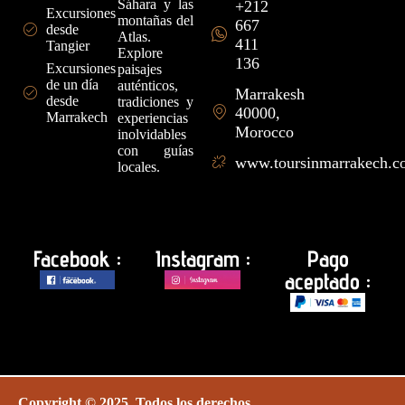
Sáhara y las
+212
Excursiones
montañas del
667
desde
Atlas.
411
Tangier
Explore
136
Excursiones
paisajes
de un día
auténticos,
Marrakesh
desde
tradiciones y
40000,
Marrakech
experiencias
Morocco
inolvidables
con guías
www.toursinmarrakech.
locales.
Facebook :
Instagram :
Pago
aceptado :
Copyright © 2025. Todos los derechos