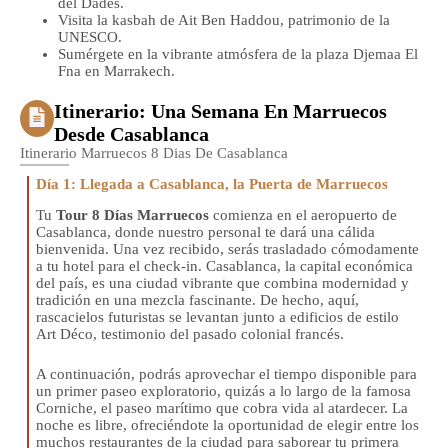
del Dades.
Visita la kasbah de Ait Ben Haddou, patrimonio de la
UNESCO.
Sumérgete en la vibrante atmósfera de la plaza Djemaa El
Fna en Marrakech.
Itinerario: Una Semana En Marruecos
Desde Casablanca
Itinerario Marruecos 8 Dias De Casablanca
Día 1: Llegada a Casablanca, la Puerta de Marruecos
Tu
Tour 8 Días Marruecos
comienza en el aeropuerto de
Casablanca, donde nuestro personal te dará una cálida
bienvenida. Una vez recibido, serás trasladado cómodamente
a tu hotel para el check-in. Casablanca, la capital económica
del país, es una ciudad vibrante que combina modernidad y
tradición en una mezcla fascinante. De hecho, aquí,
rascacielos futuristas se levantan junto a edificios de estilo
Art Déco, testimonio del pasado colonial francés.
A continuación, podrás aprovechar el tiempo disponible para
un primer paseo exploratorio, quizás a lo largo de la famosa
Corniche, el paseo marítimo que cobra vida al atardecer. La
noche es libre, ofreciéndote la oportunidad de elegir entre los
muchos restaurantes de la ciudad para saborear tu primera