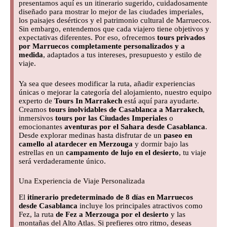
presentamos aquí es un itinerario sugerido, cuidadosamente
diseñado para mostrar lo mejor de las ciudades imperiales,
los paisajes desérticos y el patrimonio cultural de Marruecos.
Sin embargo, entendemos que cada viajero tiene objetivos y
expectativas diferentes. Por eso, ofrecemos
tours privados
por Marruecos completamente personalizados y a
medida
, adaptados a tus intereses, presupuesto y estilo de
viaje.
Ya sea que desees modificar la ruta, añadir experiencias
únicas o mejorar la categoría del alojamiento, nuestro equipo
experto de
Tours In Marrakech
está aquí para ayudarte.
Creamos
tours inolvidables de Casablanca a Marrakech
,
inmersivos
tours por las Ciudades Imperiales
o
emocionantes
aventuras por el Sahara desde Casablanca
.
Desde explorar medinas hasta disfrutar de un
paseo en
camello al atardecer en Merzouga
y dormir bajo las
estrellas en un
campamento de lujo en el desierto
, tu viaje
será verdaderamente único.
Una Experiencia de Viaje Personalizada
El
itinerario predeterminado de 8 días en Marruecos
desde Casablanca
incluye los principales atractivos como
Fez, la ruta
de Fez a Merzouga por el desierto
y las
montañas del Alto Atlas. Si prefieres otro ritmo, deseas