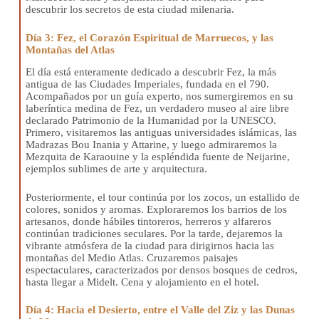
descubrir los secretos de esta ciudad milenaria.
Día 3: Fez, el Corazón Espiritual de Marruecos, y las
Montañas del Atlas
El día está enteramente dedicado a descubrir Fez, la más
antigua de las Ciudades Imperiales, fundada en el 790.
Acompañados por un guía experto, nos sumergiremos en su
laberíntica medina de Fez, un verdadero museo al aire libre
declarado Patrimonio de la Humanidad por la UNESCO.
Primero, visitaremos las antiguas universidades islámicas, las
Madrazas Bou Inania y Attarine, y luego admiraremos la
Mezquita de Karaouine y la espléndida fuente de Neijarine,
ejemplos sublimes de arte y arquitectura.
Posteriormente, el tour continúa por los zocos, un estallido de
colores, sonidos y aromas. Exploraremos los barrios de los
artesanos, donde hábiles tintoreros, herreros y alfareros
continúan tradiciones seculares. Por la tarde, dejaremos la
vibrante atmósfera de la ciudad para dirigirnos hacia las
montañas del Medio Atlas. Cruzaremos paisajes
espectaculares, caracterizados por densos bosques de cedros,
hasta llegar a Midelt. Cena y alojamiento en el hotel.
Día 4: Hacia el Desierto, entre el Valle del Ziz y las Dunas