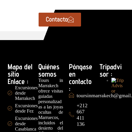
Contacto
Mapa del
Quiénes
Póngase
Tripadvi
sitio
somos
en
sor :
Enlace :
contacto
Tours in
Marrakech
:
Excursiones
ofrece visitas
desde
toursinmarrakech@gmail
guiadas
Marrakech
personalizad
+212
Excursiones
as a las joyas
desde Fez
667
ocultas de
Marruecos,
411
Excursiones
incluidos el
desde
136
desierto del
Casablanca