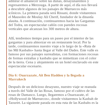
admirar el amanecer sobre las dunas, desayunaremos y
regresaremos a Merzouga. A partir de aquí, el día nos llevará
a descubrir algunos de los paisajes de Marruecos más
icónicos. La primera parada será Rissani, donde visitaremos
el Mausoleo de Moulay Ali Cherif, fundador de la dinastía
alauita. A continuación, continuaremos hacia las Gargantas
del Todra, un espectacular cañón con paredes rocosas
verticales que alcanzan los 300 metros de altura.
Allí, tendremos tiempo para un paseo por el interior de las
gargantas y para almorzar en un restaurante local. Por la
tarde, continuaremos nuestro viaje a lo largo de la «Ruta de
las Mil Kasbahs» hasta llegar al Valle del Dades. Este valle es
famoso por sus paisajes surrealistas, con formaciones rocosas
de formas extrañas y kasbahs que se mimetizan con el color
de la tierra. Cena y alojamiento en un hotel enclavado en este
espectacular escenario.
Día 6: Ouarzazate, Ait Ben Haddou y la llegada a
Marrakech
Después de un delicioso desayuno, nuestro viaje se reanuda
a través del Valle de las Rosas, famoso por el cultivo de las
rosas de Damasco. Luego, llegaremos a Ouarzazate, el
«Hollywood de Marruecos», donde visitaremos la Kasbah de
Taourirt. La siguiente parada en esta ruta de las Kasbahs es la