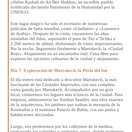
célebre Kasbah de Ait Ben Haddou, un increíble pueblo
fortificado declarado Patrimonio de la Humanidad por la
UNESCO.
Este lugar mágico ha sido el escenario de numerosas
películas de fama mundial, como «Gladiator» y «Lawrence
de Arabia». Después de la visita, cruzaremos las altas
montañas del Atlas, superando el paso de Tizi n’Tichka a
2.260 metros de altitud, disfrutando de vistas impresionantes.
Por la noche, llegaremos finalmente a Marrakech, la «Ciudad
Roja». Alojamiento en un encantador riad. Cena libre para
explorar las opciones culinarias de la ciudad y alojamiento.
Día 7: Exploración de Marrakech, la Perla del Sur
El día entero está dedicado a descubrir Marrakech, la más
fascinante de las Ciudades Imperiales, con una completa
visita guiada por Marrakech. Acompañados por un guía
local, visitaremos los lugares más icónicos de la ciudad. Para
empezar, admiraremos las Tumbas Saadíes, una obra maestra
de la arquitectura, los jardines que rodean la mezquita de la
Koutoubia y el suntuoso Palacio de Bahía, con sus patios y
habitaciones decoradas.
Luego, nos perderemos por los callejones de la medina,
explorando los coloridos y animados zocos, donde podremos