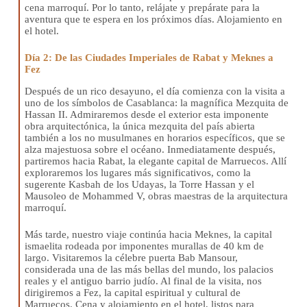
cena marroquí. Por lo tanto, relájate y prepárate para la
aventura que te espera en los próximos días. Alojamiento en
el hotel.
Día 2: De las Ciudades Imperiales de Rabat y Meknes a
Fez
Después de un rico desayuno, el día comienza con la visita a
uno de los símbolos de Casablanca: la magnífica Mezquita de
Hassan II. Admiraremos desde el exterior esta imponente
obra arquitectónica, la única mezquita del país abierta
también a los no musulmanes en horarios específicos, que se
alza majestuosa sobre el océano. Inmediatamente después,
partiremos hacia Rabat, la elegante capital de Marruecos. Allí
exploraremos los lugares más significativos, como la
sugerente Kasbah de los Udayas, la Torre Hassan y el
Mausoleo de Mohammed V, obras maestras de la arquitectura
marroquí.
Más tarde, nuestro viaje continúa hacia Meknes, la capital
ismaelita rodeada por imponentes murallas de 40 km de
largo. Visitaremos la célebre puerta Bab Mansour,
considerada una de las más bellas del mundo, los palacios
reales y el antiguo barrio judío. Al final de la visita, nos
dirigiremos a Fez, la capital espiritual y cultural de
Marruecos. Cena y alojamiento en el hotel, listos para