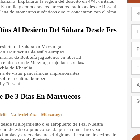
ahariano. Explorarás la región del desierto en 4×4, visitarás
 Khamlia y conocerás los mercados tradicionales de Rissani
llena de momentos auténticos que te conectarán con el alma
ías Al Desierto Del Sáhara Desde Fes
desierto del Sahara en Merzouga.
con arquitectura de estilo europeo.
monos de Berbería juguetones en libertad.
l desierto de Merzouga bajo las estrellas.
eblo de Khamlia.
ruta de vistas panorámicas impresionantes.
sobre la cultura bereber.
d y Rissani.
je De 3 Días En Marruecos
elt – Valle del Ziz – Merzouga
desde tu alojamiento o el aeropuerto de Fez. Nuestra
dad de estilo alpino conocida por su clima frío y su
les limpias y ordenadas, nos dirigimos al bosque de cedros de