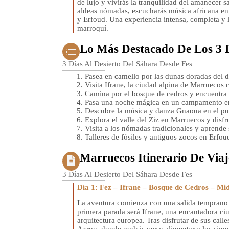
de lujo y vivirás la tranquilidad del amanecer s
aldeas nómadas, escucharás música africana en
y Erfoud. Una experiencia intensa, completa y 
marroquí.
Lo Más Destacado De Los 3 D
3 Días Al Desierto Del Sáhara Desde Fes
Pasea en camello por las dunas doradas del 
Visita Ifrane, la ciudad alpina de Marruecos 
Camina por el bosque de cedros y encuentra 
Pasa una noche mágica en un campamento en e
Descubre la música y danza Gnaoua en el pu
Explora el valle del Ziz en Marruecos y disf
Visita a los nómadas tradicionales y aprende 
Talleres de fósiles y antiguos zocos en Erfou
Marruecos Itinerario De Via
3 Días Al Desierto Del Sáhara Desde Fes
Día 1: Fez – Ifrane – Bosque de Cedros – Mid
La aventura comienza con una salida temprano 
primera parada será Ifrane, una encantadora ciu
arquitectura europea. Tras disfrutar de sus cal