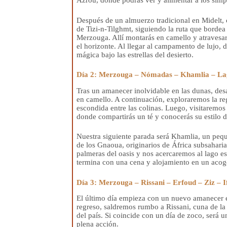
Azrou, donde podrás ver y alimentar a los sim
Después de un almuerzo tradicional en Midelt, 
de Tizi-n-Tilghmt, siguiendo la ruta que bordea 
Merzouga. Allí montarás en camello y atravesará
el horizonte. Al llegar al campamento de lujo, 
mágica bajo las estrellas del desierto.
Día 2: Merzouga – Nómadas – Khamlia – Lag
Tras un amanecer inolvidable en las dunas, de
en camello. A continuación, exploraremos la r
escondida entre las colinas. Luego, visitaremo
donde compartirás un té y conocerás su estilo de
Nuestra siguiente parada será Khamlia, un pequ
de los Gnaoua, originarios de África subsahari
palmeras del oasis y nos acercaremos al lago e
termina con una cena y alojamiento en un acoge
Día 3: Merzouga – Rissani – Erfoud – Ziz – I
El último día empieza con un nuevo amanecer en
regreso, saldremos rumbo a Rissani, cuna de la
del país. Si coincide con un día de zoco, será 
plena acción.