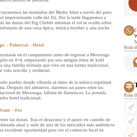
páticos monos de Berbería.
cruzaremos las montañas del Medio Atlas a través del paso
el impresionante valle del Ziz. Por la tarde llegaremos a
s las dunas del Erg Chebbi mientras el sol se oculta sobre
disfrutarás de una cena típica, música bereber y una noche
¿
W
N
o – Palmeral – Hotel
Ruta d
sayunarás en el campamento antes de regresar a Merzouga
egión en 4×4, empezando por una antigua mina de kohl
s a una familia nómada que vive en una haima tradicional,
 vida sencillo y resiliente.
eño pueblo donde vibrarás al ritmo de la música espiritual
ana. Después del almuerzo, daremos un paseo entre las
stacional de Merzouga, hábitat de flamencos. La jornada
Ruta d
dor hotel tradicional.
frane – Fez
tre las dunas. Tras el desayuno y el paseo en camello de
 dinastía alauí y sede de uno de los mercados más auténticos
una excelente oportunidad para ver el comercio local en