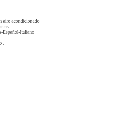
n aire acondicionado
micas
s-Español-Italiano
o .