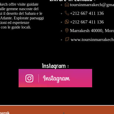
kech offre visite guidate
toursinmarrakech@gma
 alle gemme nascoste del
+212 667 411 136
i il deserto del Sahara e le
Atlante. Esplorate paesaggi
+212 667 411 136
izioni ed esperienze
 con le guide locali.
Marrakesh 40000, Mor
www.toursinmarrakec
Instagram :
arok