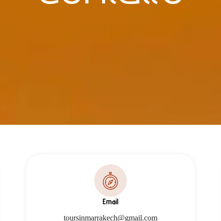
Email
toursinmarrakech@gmail.com