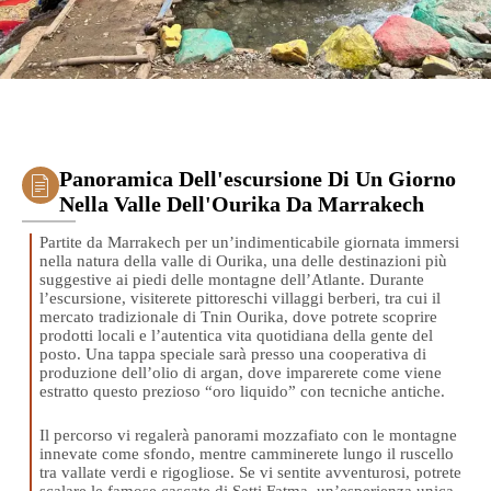
Panoramica Dell'escursione Di Un Giorno
Nella Valle Dell'Ourika Da Marrakech
Partite da Marrakech per un’indimenticabile giornata immersi
nella natura della valle di Ourika, una delle destinazioni più
suggestive ai piedi delle montagne dell’Atlante. Durante
l’escursione, visiterete pittoreschi villaggi berberi, tra cui il
mercato tradizionale di Tnin Ourika, dove potrete scoprire
prodotti locali e l’autentica vita quotidiana della gente del
posto. Una tappa speciale sarà presso una cooperativa di
produzione dell’olio di argan, dove imparerete come viene
estratto questo prezioso “oro liquido” con tecniche antiche.
Il percorso vi regalerà panorami mozzafiato con le montagne
innevate come sfondo, mentre camminerete lungo il ruscello
tra vallate verdi e rigogliose. Se vi sentite avventurosi, potrete
scalare le famose cascate di Setti Fatma, un’esperienza unica