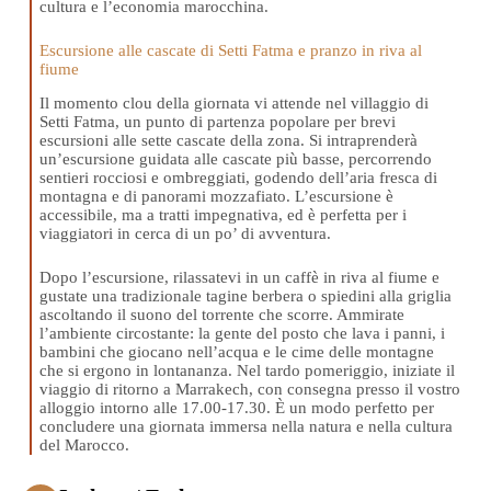
cultura e l’economia marocchina.
Escursione alle cascate di Setti Fatma e pranzo in riva al
fiume
Il momento clou della giornata vi attende nel villaggio di
Setti Fatma, un punto di partenza popolare per brevi
escursioni alle sette cascate della zona. Si intraprenderà
un’escursione guidata alle cascate più basse, percorrendo
sentieri rocciosi e ombreggiati, godendo dell’aria fresca di
montagna e di panorami mozzafiato. L’escursione è
accessibile, ma a tratti impegnativa, ed è perfetta per i
viaggiatori in cerca di un po’ di avventura.
Dopo l’escursione, rilassatevi in un caffè in riva al fiume e
gustate una tradizionale tagine berbera o spiedini alla griglia
ascoltando il suono del torrente che scorre. Ammirate
l’ambiente circostante: la gente del posto che lava i panni, i
bambini che giocano nell’acqua e le cime delle montagne
che si ergono in lontananza. Nel tardo pomeriggio, iniziate il
viaggio di ritorno a Marrakech, con consegna presso il vostro
alloggio intorno alle 17.00-17.30. È un modo perfetto per
concludere una giornata immersa nella natura e nella cultura
del Marocco.