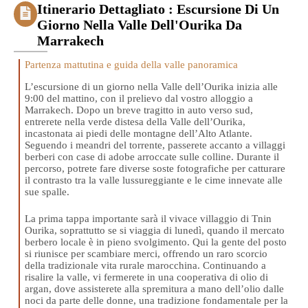
Itinerario Dettagliato : Escursione Di Un
Giorno Nella Valle Dell'Ourika Da
Marrakech
Partenza mattutina e guida della valle panoramica
L’escursione di un giorno nella Valle dell’Ourika inizia alle
9:00 del mattino, con il prelievo dal vostro alloggio a
Marrakech. Dopo un breve tragitto in auto verso sud,
entrerete nella verde distesa della Valle dell’Ourika,
incastonata ai piedi delle montagne dell’Alto Atlante.
Seguendo i meandri del torrente, passerete accanto a villaggi
berberi con case di adobe arroccate sulle colline. Durante il
percorso, potrete fare diverse soste fotografiche per catturare
il contrasto tra la valle lussureggiante e le cime innevate alle
sue spalle.
La prima tappa importante sarà il vivace villaggio di Tnin
Ourika, soprattutto se si viaggia di lunedì, quando il mercato
berbero locale è in pieno svolgimento. Qui la gente del posto
si riunisce per scambiare merci, offrendo un raro scorcio
della tradizionale vita rurale marocchina. Continuando a
risalire la valle, vi fermerete in una cooperativa di olio di
argan, dove assisterete alla spremitura a mano dell’olio dalle
noci da parte delle donne, una tradizione fondamentale per la