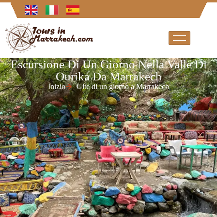
Escursione Di Un Giorno Nella Valle Di
Ourika Da Marrakech
Inizio
Gite di un giorno a Marrakech