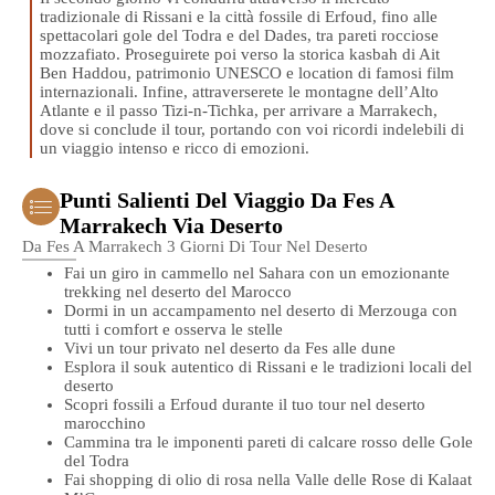
tradizionale di Rissani e la città fossile di Erfoud, fino alle
spettacolari gole del Todra e del Dades, tra pareti rocciose
mozzafiato. Proseguirete poi verso la storica kasbah di Ait
Ben Haddou, patrimonio UNESCO e location di famosi film
internazionali. Infine, attraverserete le montagne dell’Alto
Atlante e il passo Tizi-n-Tichka, per arrivare a Marrakech,
dove si conclude il tour, portando con voi ricordi indelebili di
un viaggio intenso e ricco di emozioni.
Punti Salienti Del Viaggio Da Fes A
Marrakech Via Deserto
Da Fes A Marrakech 3 Giorni Di Tour Nel Deserto
Fai un giro in cammello nel Sahara con un emozionante
trekking nel deserto del Marocco
Dormi in un accampamento nel deserto di Merzouga con
tutti i comfort e osserva le stelle
Vivi un tour privato nel deserto da Fes alle dune
Esplora il souk autentico di Rissani e le tradizioni locali del
deserto
Scopri fossili a Erfoud durante il tuo tour nel deserto
marocchino
Cammina tra le imponenti pareti di calcare rosso delle Gole
del Todra
Fai shopping di olio di rosa nella Valle delle Rose di Kalaat