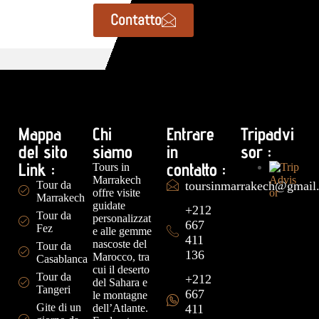
Contatto
Mappa
Chi
Entrare
Tripadvi
del sito
siamo
in
sor :
Link :
contatto :
Tours in
Marrakech
Tour da
toursinmarrakech@gmail
offre visite
Marrakech
guidate
+212
Tour da
personalizzat
667
Fez
e alle gemme
411
nascoste del
Tour da
136
Marocco, tra
Casablanca
cui il deserto
Tour da
+212
del Sahara e
Tangeri
667
le montagne
Gite di un
dell’Atlante.
411