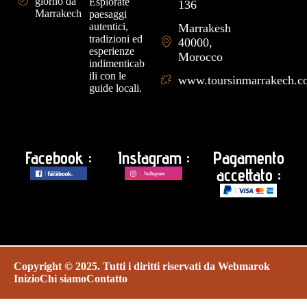
giorno da
Esplorate
136
Marrakech
paesaggi
autentici,
Marrakesh
tradizioni ed
40000,
esperienze
Morocco
indimenticab
ili con le
www.toursinmarrakech.
guide locali.
Facebook :
Instagram :
Pagamento
accettato :
Copyright © 2025. Tutti i diritti riservati da
Webmarok
Inizio
Chi siamo
Contatto