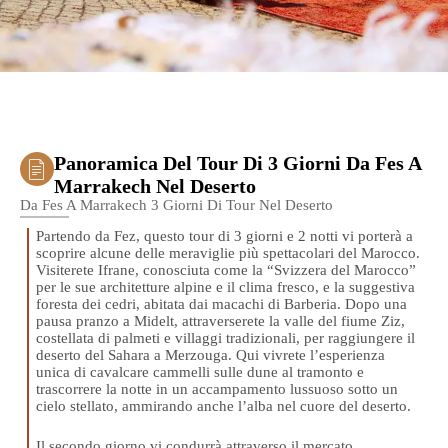
Panoramica Del Tour Di 3 Giorni Da Fes A
Marrakech Nel Deserto
Da Fes A Marrakech 3 Giorni Di Tour Nel Deserto
Partendo da Fez, questo tour di 3 giorni e 2 notti vi porterà a
scoprire alcune delle meraviglie più spettacolari del Marocco.
Visiterete Ifrane, conosciuta come la “Svizzera del Marocco”
per le sue architetture alpine e il clima fresco, e la suggestiva
foresta dei cedri, abitata dai macachi di Barberia. Dopo una
pausa pranzo a Midelt, attraverserete la valle del fiume Ziz,
costellata di palmeti e villaggi tradizionali, per raggiungere il
deserto del Sahara a Merzouga. Qui vivrete l’esperienza
unica di cavalcare cammelli sulle dune al tramonto e
trascorrere la notte in un accampamento lussuoso sotto un
cielo stellato, ammirando anche l’alba nel cuore del deserto.
Il secondo giorno vi condurrà attraverso il mercato