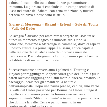
a dorso di cammello tra le dune dorate per ammirare il
tramonto. La giornata si conclude in un campo tendato di
lusso nel cuore del Sahara, con cena tradizionale, musica
berbera dal vivo e notte sotto le stelle.
Giorno 2: Merzouga – Rissani – Erfoud – Gole del Todra
– Valle del Dades
La sveglia è all’alba per ammirare il sorgere del sole tra le
dune: un momento magico da immortalare. Dopo la
colazione, torniamo a Merzouga in cammello, dove ci aspetta
il nostro autista. La prima tappa è Rissani, antica capitale
della regione di Tafilalet e sede di un vivace mercato
tradizionale. Poi ci dirigiamo a Erfoud, famosa per i fossili e
le fabbriche di marmo fossilizzato.
Successivamente attraversiamo i palmeti di Touroug e
Tinjdad per raggiungere le spettacolari gole del Todra. Qui le
pareti rocciose raggiungono i 300 metri d’altezza, creando un
paesaggio ideale per gli amanti della natura e
dell’arrampicata. Dopo una pausa pranzo, ci dirigiamo verso
la Valle del Dades passando per Boumalne Dades. Lungo il
tragitto ci fermeremo presso la formazione rocciosa
soprannominata “dita di scimmia” e in un punto panoramico
che domina la valle. Cena e pernottamento in un
confortevole hotel nella valle.