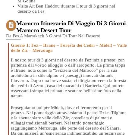
M’Gouna
Visita Ait Ben Haddou durante il tour di 3 giorni nel
deserto da Fes
Marocco Itinerario Di Viaggio Di 3 Giorni
Marocco Desert Tour
Da Fes A Marrakech 3 Giorni Di Tour Nel Deserto
Giorno 1: Fez – Ifrane – Foresta dei Cedri – Midelt – Valle
dello Ziz – Merzouga
Il nostro tour di 3 giorni nel deserto da Fez inizia presto, con
partenza dal vostro alloggio o dall’aeroporto. La prima tappa
è Ifrane, nota come la “Svizzera del Marocco” per la sua
architettura in stile alpino e i paesaggi innevati durante
l’inverno. Dopo una breve sosta, ci dirigiamo verso la foresta
dei cedri di Azrou, casa dei macachi di Barberia. Qui potrete
osservare i simpatici primati e scattare bellissime foto nella
natura.
Proseguiamo poi per Midelt, dove ci fermeremo per il
pranzo. Nel pomeriggio attraversiamo il passo Tizi-n-Tilghmt
e la spettacolare valle dello Ziz, costellata di palmeti e
villaggi tradizionali berberi. Nel tardo pomeriggio
raggiungiamo Merzouga, alle porte del deserto del Sahara.
Da qui inizierà un’esperienza indimenticabile: un’escursione