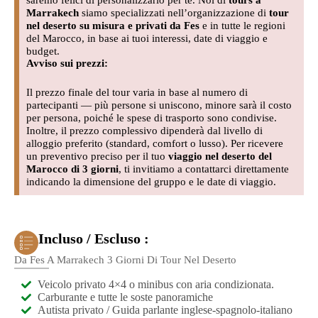
saremo felici di personalizzarlo per te. Noi di
tours a
Marrakech
siamo specializzati nell’organizzazione di
tour
nel deserto su misura e privati da Fes
e in tutte le regioni
del Marocco, in base ai tuoi interessi, date di viaggio e
budget.
Avviso sui prezzi:
Il prezzo finale del tour varia in base al numero di
partecipanti — più persone si uniscono, minore sarà il costo
per persona, poiché le spese di trasporto sono condivise.
Inoltre, il prezzo complessivo dipenderà dal livello di
alloggio preferito (standard, comfort o lusso). Per ricevere
un preventivo preciso per il tuo
viaggio nel deserto del
Marocco di 3 giorni
, ti invitiamo a contattarci direttamente
indicando la dimensione del gruppo e le date di viaggio.
Incluso / Escluso :
Da Fes A Marrakech 3 Giorni Di Tour Nel Deserto
Veicolo privato 4×4 o minibus con aria condizionata.
Carburante e tutte le soste panoramiche
Autista privato / Guida parlante inglese-spagnolo-italiano