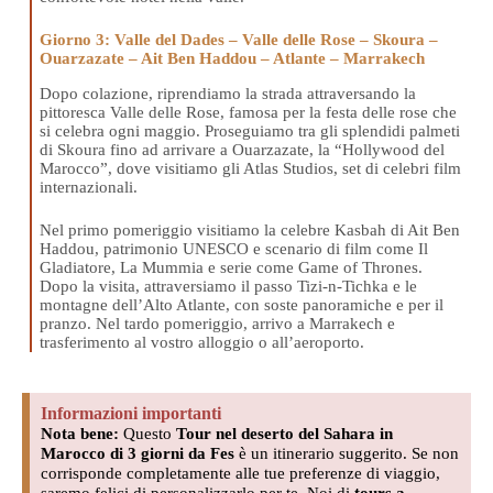
Giorno 3: Valle del Dades – Valle delle Rose – Skoura –
Ouarzazate – Ait Ben Haddou – Atlante – Marrakech
Dopo colazione, riprendiamo la strada attraversando la
pittoresca Valle delle Rose, famosa per la festa delle rose che
si celebra ogni maggio. Proseguiamo tra gli splendidi palmeti
di Skoura fino ad arrivare a Ouarzazate, la “Hollywood del
Marocco”, dove visitiamo gli Atlas Studios, set di celebri film
internazionali.
Nel primo pomeriggio visitiamo la celebre Kasbah di Ait Ben
Haddou, patrimonio UNESCO e scenario di film come Il
Gladiatore, La Mummia e serie come Game of Thrones.
Dopo la visita, attraversiamo il passo Tizi-n-Tichka e le
montagne dell’Alto Atlante, con soste panoramiche e per il
pranzo. Nel tardo pomeriggio, arrivo a Marrakech e
trasferimento al vostro alloggio o all’aeroporto.
Informazioni importanti
Nota bene:
Questo
Tour nel deserto del Sahara in
Marocco di 3 giorni da Fes
è un itinerario suggerito. Se non
corrisponde completamente alle tue preferenze di viaggio,