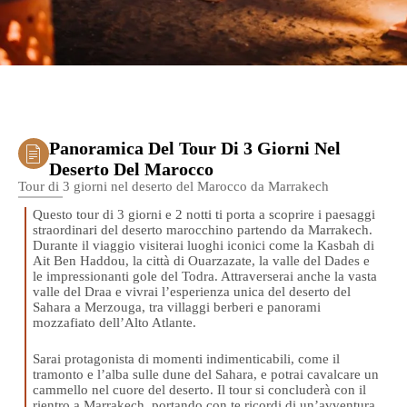
Panoramica Del Tour Di 3 Giorni Nel
Deserto Del Marocco
Tour di 3 giorni nel deserto del Marocco da Marrakech
Questo tour di 3 giorni e 2 notti ti porta a scoprire i paesaggi
straordinari del deserto marocchino partendo da Marrakech.
Durante il viaggio visiterai luoghi iconici come la Kasbah di
Ait Ben Haddou, la città di Ouarzazate, la valle del Dades e
le impressionanti gole del Todra. Attraverserai anche la vasta
valle del Draa e vivrai l’esperienza unica del deserto del
Sahara a Merzouga, tra villaggi berberi e panorami
mozzafiato dell’Alto Atlante.
Sarai protagonista di momenti indimenticabili, come il
tramonto e l’alba sulle dune del Sahara, e potrai cavalcare un
cammello nel cuore del deserto. Il tour si concluderà con il
rientro a Marrakech, portando con te ricordi di un’avventura