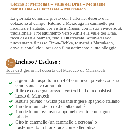
Giorno 3: Merzouga – Valle del Draa – Montagne
dell’Atlante – Ouarzazate – Marrakech
La giornata comincia presto con l’alba nel deserto e la
colazione al campo. Ritorno a Merzouga in cammello per
incontrare l’autista, poi visita a Rissani con il suo vivace souk
tradizionale. Proseguimento verso Alnif e la valle del Draa,
ricca di oasi e palmeti, fino a Ouarzazate. Attraversando
nuovamente il passo Tizi-n-Tichka, tornerai a Marrakech,
dove si conclude il tour con il trasferimento al tuo alloggio.
Incluso / Escluso :
Tour di 3 giorni nel deserto del Marocco da Marrakech
3 giorni di trasporto in un 4×4 o minivan privato con aria
condizionata e carburante
Ritiro e consegna presso il vostro Riad o in qualsiasi
luogo di Marrkech
Autista privato / Guida parlante inglese-spagnolo-italiano
1 notte in un hotel o riad di alta qualità
1 notte in un lussuoso campo nel deserto con bagno
privato
Giro in cammello (un cammello a persona) o
trasferimento in fuoristrada come alternativa