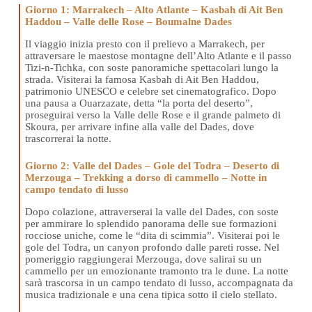
Giorno 1: Marrakech – Alto Atlante – Kasbah di Ait Ben
Haddou – Valle delle Rose – Boumalne Dades
Il viaggio inizia presto con il prelievo a Marrakech, per
attraversare le maestose montagne dell’Alto Atlante e il passo
Tizi-n-Tichka, con soste panoramiche spettacolari lungo la
strada. Visiterai la famosa Kasbah di Ait Ben Haddou,
patrimonio UNESCO e celebre set cinematografico. Dopo
una pausa a Ouarzazate, detta “la porta del deserto”,
proseguirai verso la Valle delle Rose e il grande palmeto di
Skoura, per arrivare infine alla valle del Dades, dove
trascorrerai la notte.
Giorno 2: Valle del Dades – Gole del Todra – Deserto di
Merzouga – Trekking a dorso di cammello – Notte in
campo tendato di lusso
Dopo colazione, attraverserai la valle del Dades, con soste
per ammirare lo splendido panorama delle sue formazioni
rocciose uniche, come le “dita di scimmia”. Visiterai poi le
gole del Todra, un canyon profondo dalle pareti rosse. Nel
pomeriggio raggiungerai Merzouga, dove salirai su un
cammello per un emozionante tramonto tra le dune. La notte
sarà trascorsa in un campo tendato di lusso, accompagnata da
musica tradizionale e una cena tipica sotto il cielo stellato.