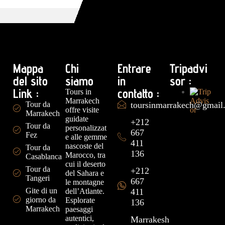
Mappa
Chi
Entrare
Tripadvi
del sito
siamo
in
sor :
Link :
contatto :
Tours in
Marrakech
Tour da
toursinmarrakech@gmail
offre visite
Marrakech
guidate
+212
Tour da
personalizzat
667
Fez
e alle gemme
411
nascoste del
Tour da
136
Marocco, tra
Casablanca
cui il deserto
Tour da
+212
del Sahara e
Tangeri
667
le montagne
Gite di un
dell’Atlante.
411
giorno da
Esplorate
136
Marrakech
paesaggi
autentici,
Marrakesh