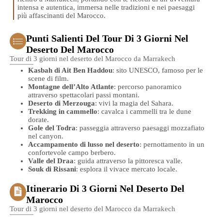
intensa e autentica, immersa nelle tradizioni e nei paesaggi
più affascinanti del Marocco.
Punti Salienti Del Tour Di 3 Giorni Nel
Deserto Del Marocco
Tour di 3 giorni nel deserto del Marocco da Marrakech
Kasbah di Ait Ben Haddou
: sito UNESCO, famoso per le
scene di film.
Montagne dell’Alto Atlante
: percorso panoramico
attraverso spettacolari passi montani.
Deserto di Merzouga
: vivi la magia del Sahara.
Trekking in cammello
: cavalca i cammelli tra le dune
dorate.
Gole del Todra
: passeggia attraverso paesaggi mozzafiato
nel canyon.
Accampamento di lusso nel deserto
: pernottamento in un
confortevole campo berbero.
Valle del Draa
: guida attraverso la pittoresca valle.
Souk di Rissani
: esplora il vivace mercato locale.
Itinerario Di 3 Giorni Nel Deserto Del
Marocco
Tour di 3 giorni nel deserto del Marocco da Marrakech