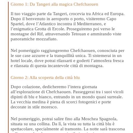
Giorno 1: Da Tangeri alla magica Chefchaouen
Il tuo viaggio parte da Tangeri, crocevia tra Africa ed Europa.
Dopo il benvenuto in aeroporto o porto, visiteremo Capo
Spartel, dove l’Atlantico incontra il Mediterraneo, e
l’enigmatica Grotta di Ercole. Proseguiremo poi verso le
montagne del Rif, attraversando Tetouan e ammirando viste
panoramiche mozzafiato.
Nel pomeriggio raggiungeremo Chefchaouen, conosciuta per
le sue case azzurre e la tranquillità unica. Ti sistemerai in un
hotel locale, dove potrai rilassarti e goderti l’atmosfera fresca
e rilassata di questa incantevole città di montagna.
Giorno 2: Alla scoperta della città blu
Dopo colazione, dedicheremo l’intera giornata
all’esplorazione di Chefchaouen. Passeggerai tra i suoi vicoli
dipinti di blu e bianco, entrando in un mondo quasi surreale.
La vecchia medina è piena di scorci fotogenici e porte
decorate in stile moresco.
Nel pomeriggio, potrai salire fino alla Moschea Spagnola,
situata su una collina. Da lì, la vista su tutta la città blu è
spettacolare, specialmente al tramonto. La notte sarà trascorsa