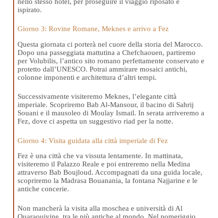
nello stesso hotel, per proseguire il viaggio riposato e
ispirato.
Giorno 3: Rovine Romane, Meknes e arrivo a Fez
Questa giornata ci porterà nel cuore della storia del Marocco.
Dopo una passeggiata mattutina a Chefchaouen, partiremo
per Volubilis, l’antico sito romano perfettamente conservato e
protetto dall’UNESCO. Potrai ammirare mosaici antichi,
colonne imponenti e architettura d’altri tempi.
Successivamente visiteremo Meknes, l’elegante città
imperiale. Scopriremo Bab Al-Mansour, il bacino di Sahrij
Souani e il mausoleo di Moulay Ismail. In serata arriveremo a
Fez, dove ci aspetta un suggestivo riad per la notte.
Giorno 4: Visita guidata alla città imperiale di Fez
Fez è una città che va vissuta lentamente. In mattinata,
visiteremo il Palazzo Reale e poi entreremo nella Medina
attraverso Bab Boujloud. Accompagnati da una guida locale,
scopriremo la Madrasa Bouanania, la fontana Najjarine e le
antiche concerie.
Non mancherà la visita alla moschea e università di Al
Quaraouiyine, tra le più antiche al mondo. Nel pomeriggio