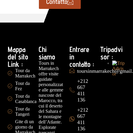
Contatto
Mappa
Chi
Entrare
Tripadvi
del sito
siamo
in
sor :
Link :
contatto :
Tours in
Marrakech
Tour da
toursinmarrakech@gmail
offre visite
Marrakech
guidate
+212
Tour da
personalizzat
667
Fez
e alle gemme
411
nascoste del
Tour da
136
Marocco, tra
Casablanca
cui il deserto
Tour da
+212
del Sahara e
Tangeri
667
le montagne
Gite di un
dell’Atlante.
411
giorno da
Esplorate
136
Marrakech
paesaggi