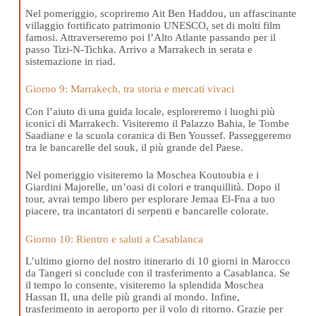
Nel pomeriggio, scopriremo Ait Ben Haddou, un affascinante
villaggio fortificato patrimonio UNESCO, set di molti film
famosi. Attraverseremo poi l’Alto Atlante passando per il
passo Tizi-N-Tichka. Arrivo a Marrakech in serata e
sistemazione in riad.
Giorno 9: Marrakech, tra storia e mercati vivaci
Con l’aiuto di una guida locale, esploreremo i luoghi più
iconici di Marrakech. Visiteremo il Palazzo Bahia, le Tombe
Saadiane e la scuola coranica di Ben Youssef. Passeggeremo
tra le bancarelle del souk, il più grande del Paese.
Nel pomeriggio visiteremo la Moschea Koutoubia e i
Giardini Majorelle, un’oasi di colori e tranquillità. Dopo il
tour, avrai tempo libero per esplorare Jemaa El-Fna a tuo
piacere, tra incantatori di serpenti e bancarelle colorate.
Giorno 10: Rientro e saluti a Casablanca
L’ultimo giorno del nostro itinerario di 10 giorni in Marocco
da Tangeri si conclude con il trasferimento a Casablanca. Se
il tempo lo consente, visiteremo la splendida Moschea
Hassan II, una delle più grandi al mondo. Infine,
trasferimento in aeroporto per il volo di ritorno. Grazie per