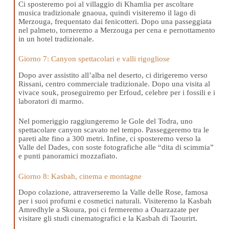
Ci sposteremo poi al villaggio di Khamlia per ascoltare
musica tradizionale gnaoua, quindi visiteremo il lago di
Merzouga, frequentato dai fenicotteri. Dopo una passeggiata
nel palmeto, torneremo a Merzouga per cena e pernottamento
in un hotel tradizionale.
Giorno 7: Canyon spettacolari e valli rigogliose
Dopo aver assistito all’alba nel deserto, ci dirigeremo verso
Rissani, centro commerciale tradizionale. Dopo una visita al
vivace souk, proseguiremo per Erfoud, celebre per i fossili e i
laboratori di marmo.
Nel pomeriggio raggiungeremo le Gole del Todra, uno
spettacolare canyon scavato nel tempo. Passeggeremo tra le
pareti alte fino a 300 metri. Infine, ci sposteremo verso la
Valle del Dades, con soste fotografiche alle “dita di scimmia”
e punti panoramici mozzafiato.
Giorno 8: Kasbah, cinema e montagne
Dopo colazione, attraverseremo la Valle delle Rose, famosa
per i suoi profumi e cosmetici naturali. Visiteremo la Kasbah
Amredhyle a Skoura, poi ci fermeremo a Ouarzazate per
visitare gli studi cinematografici e la Kasbah di Taourirt.