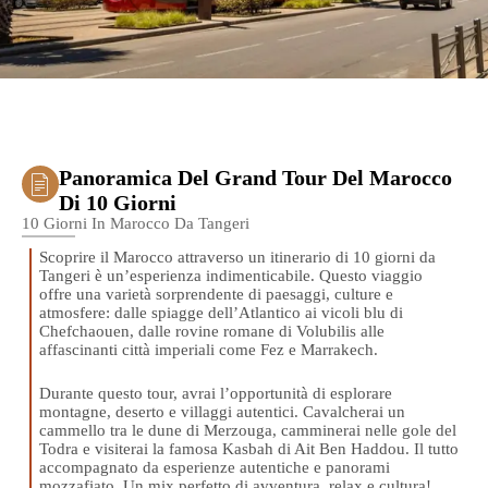
Panoramica Del Grand Tour Del Marocco
Di 10 Giorni
10 Giorni In Marocco Da Tangeri
Scoprire il Marocco attraverso un itinerario di 10 giorni da
Tangeri è un’esperienza indimenticabile. Questo viaggio
offre una varietà sorprendente di paesaggi, culture e
atmosfere: dalle spiagge dell’Atlantico ai vicoli blu di
Chefchaouen, dalle rovine romane di Volubilis alle
affascinanti città imperiali come Fez e Marrakech.
Durante questo tour, avrai l’opportunità di esplorare
montagne, deserto e villaggi autentici. Cavalcherai un
cammello tra le dune di Merzouga, camminerai nelle gole del
Todra e visiterai la famosa Kasbah di Ait Ben Haddou. Il tutto
accompagnato da esperienze autentiche e panorami
mozzafiato. Un mix perfetto di avventura, relax e cultura!