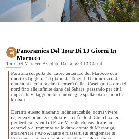
Panoramica Del Tour Di 13 Giorni In
Marocco
Tour Del Marocco Assoluto Da Tangeri 13 Giorni
Parti alla scoperta del cuore autentico del Marocco con
questo viaggio di 13 giorni da Tangeri. Un tour ricco di
emozioni e cultura che ti porterà dalle affascinanti coste del
nord fino alle infinite dune del Sahara, passando per città
imperiali, villaggi berberi, montagne spettacolari e antiche
kasbah.
Durante questo itinerario indimenticabile, potrai vivere
esperienze uniche: esplorare la città blu di Chefchaouen,
perderti tra i vicoli di Fez e Marrakech, cavalcare un
cammello al tramonto tra le dune dorate di Merzouga,
attraversare l’Alto Atlante e rilassarti sul lungomare di
Essaouira. Un mix perfetto tra cultura, natura, storia e