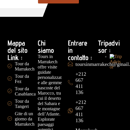
Mappa
Chi
Entrare
Tripadvi
del sito
siamo
in
sor :
Link :
contatto :
Tours in
Marrakech
Tour da
toursinmarrakech@gmail
offre visite
Marrakech
guidate
+212
Tour da
personalizzat
667
Fez
e alle gemme
411
nascoste del
Tour da
136
Marocco, tra
Casablanca
cui il deserto
Tour da
+212
del Sahara e
Tangeri
667
le montagne
Gite di un
dell’Atlante.
411
giorno da
Esplorate
136
Marrakech
paesaggi
autentici,