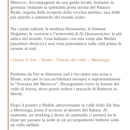
Marocco. Accompagnati da una guida locale, iniziamo la
giornata visitando la splendida porta dorata del Palazzo
Reale, seguita dalla scoperta della vecchia medina, una delle
più antiche e autentiche del mondo arabo.
Tra i punti salienti: la madrasa Bouanania, la fontana
Nejjarine, le concerie e l’università di Al Quaraouiyine, la più
antica del mondo. Concludiamo con una visita alla Mellah
(quartiere ebraico) e una vista panoramica sulla città prima di
tornare al riad.
Giorno 5: Fez – Ifrane – Foresta dei cedri – Merzouga
Partiamo da Fez in direzione sud e facciamo una sosta a
Ifrane, nota per la sua architettura europea e soprannominata
la “Svizzera del Marocco”. Proseguiamo verso la foresta dei
cedri di Azrou, dove potrai vedere i macachi di Barberia in
libertà.
Dopo il pranzo a Midelt, attraversiamo la valle dello Ziz fino
a Merzouga, porta d’accesso al deserto del Sahara. Al
tramonto, un trekking a dorso di cammello ci porterà tra le
dune per passare la notte in un accampamento berbero sotto
un cielo stellato.