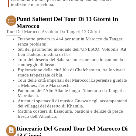
tradizione marocchina.
Punti Salienti Del Tour Di 13 Giorni In
Marocco
Tour Del Marocco Assoluto Da Tangeri 13 Giorni
Trasporto privato in 4×4 per tour in Marocco da Tangeri
senza problemi.
Siti del patrimonio mondiale dell’UNESCO: Volubilis, Aït
Ben Haddou, medina di Fes.
Tour del deserto del Sahara con escursione in cammello e
campeggio di lusso.
Esplorazione della città blu di Chefchaouen, tra le vivaci
strade tappezzate di blu.
Tour delle città imperiali del Marocco: Esperienze guidate
a Meknes, Fes e Marrakech.
Panorami dell’Alto Atlante lungo l’itinerario da Tangeri a
Marrakech.
Autentici spettacoli di musica Gnawa negli accampamenti
dei villaggi del deserto di Khamlia.
Medina costiera di Essaouira, bastioni e delizie di pesce
fresco dell’Atlantico.
Itinerario Del Grand Tour Del Marocco Di
13 Giorni