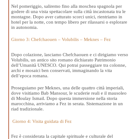
Nel pomeriggio, saliremo fino alla moschea spagnola per
godere di una vista spettacolare sulla città incastonata tra le
montagne. Dopo aver catturato scorci unici, rientriamo in
hotel per la notte, con tempo libero per rilassarsi o esplorare
in autonomia.
Giorno 3: Chefchaouen – Volubilis – Meknes – Fez
Dopo colazione, lasciamo Chefchaouen e ci dirigiamo verso
Volubilis, un antico sito romano dichiarato Patrimonio
dell’Umanità UNESCO. Qui potrai passeggiare tra colonne,
archi e mosaici ben conservati, immaginando la vita
dell’epoca romana.
Proseguiamo per Meknes, una delle quattro città imperiali,
dove visitiamo Bab Mansour, le scuderie reali e il mausoleo
di Moulay Ismail. Dopo questa immersione nella storia
marocchina, arriviamo a Fez in serata. Sistemazione in un
riad tradizionale.
Giorno 4: Visita guidata di Fez
Fez è considerata la capitale spirituale e culturale del